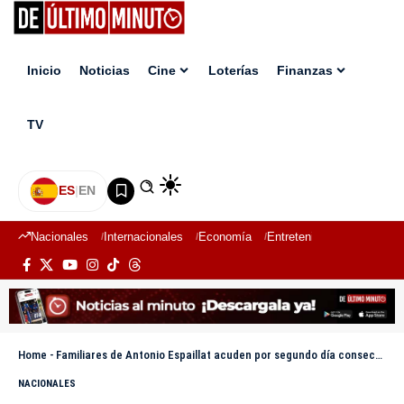
Inicio
Noticias
Cine
Loterías
Finanzas
TV
ES
|
EN
Nacionales
Internacionales
Economía
Entretenimiento
Deport
Home
-
Familiares de Antonio Espaillat acuden por segundo día consecutivo al Palacio de Justicia
NACIONALES