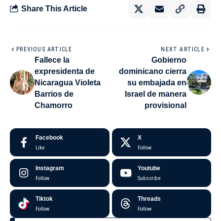
Share This Article
PREVIOUS ARTICLE
NEXT ARTICLE
Fallece la
Gobierno
expresidenta de
dominicano cierra
Nicaragua Violeta
su embajada en
Barrios de
Israel de manera
Chamorro
provisional
Facebook
X
Like
Follow
Instagram
Youtube
Follow
Subscribe
Tiktok
Threads
Follow
Follow