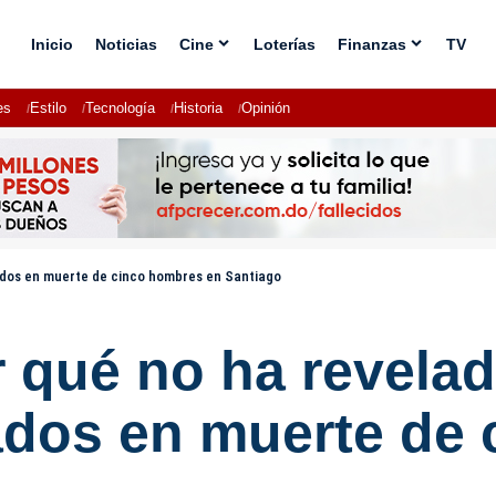
Inicio
Noticias
Cine
Loterías
Finanzas
TV
es
Estilo
Tecnología
Historia
Opinión
ados en muerte de cinco hombres en Santiago
or qué no ha revel
ados en muerte de