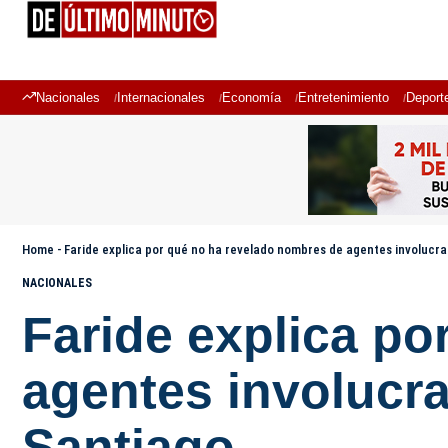
Nacionales
Internacionales
Economía
Entretenimiento
Deport
Home
-
Faride explica por qué no ha revelado nombres de agentes involucr
NACIONALES
Faride explica p
agentes involucr
Santiago