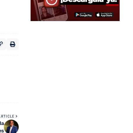
ARTICLE
la
es