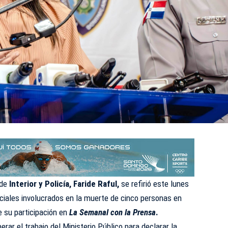
 de
Interior y Policía, Faride Raful,
se refirió este lunes
liciales involucrados en la muerte de cinco personas en
e su participación en
La Semanal con la Prensa
.
erar el trabajo del Ministerio Público para declarar la