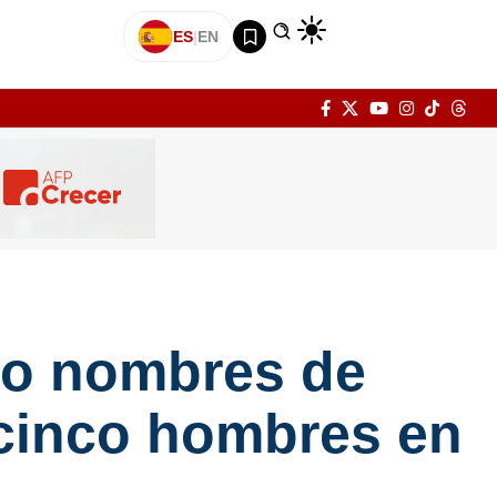
ES
|
EN
ado nombres de
 cinco hombres en