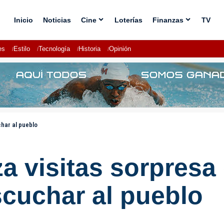
Inicio
Noticias
Cine
Loterías
Finanzas
TV
es
Estilo
Tecnología
Historia
Opinión
char al pueblo
za visitas sorpresa
scuchar al pueblo