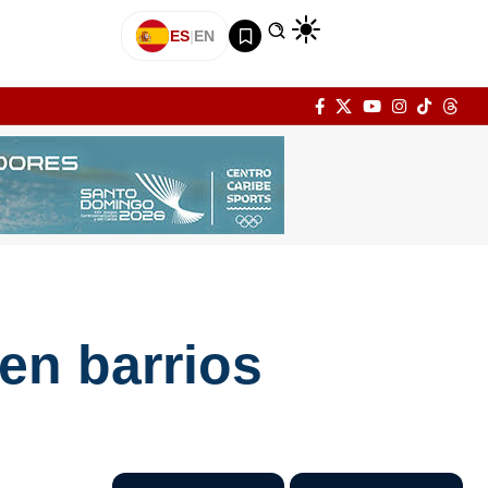
ES
|
EN
 en barrios