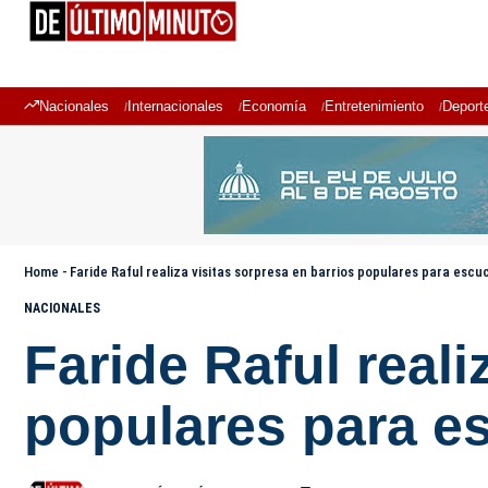
Nacionales
Internacionales
Economía
Entretenimiento
Deport
Home
-
Faride Raful realiza visitas sorpresa en barrios populares para escu
NACIONALES
Faride Raful reali
populares para e