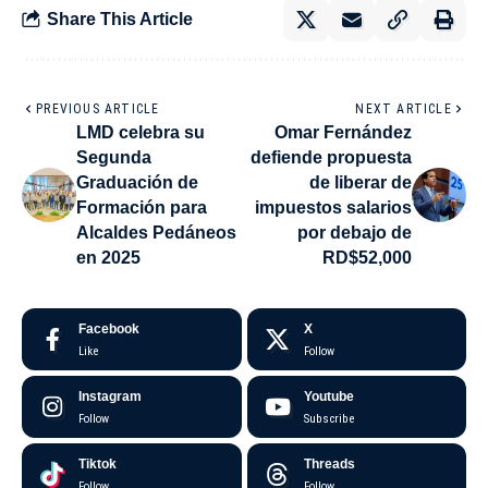
Share This Article
PREVIOUS ARTICLE
NEXT ARTICLE
LMD celebra su
Omar Fernández
Segunda
defiende propuesta
Graduación de
de liberar de
Formación para
impuestos salarios
Alcaldes Pedáneos
por debajo de
en 2025
RD$52,000
Facebook
X
Like
Follow
Instagram
Youtube
Follow
Subscribe
Tiktok
Threads
Follow
Follow