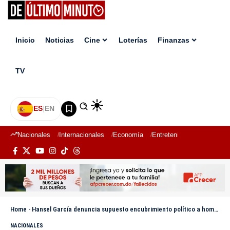
Inicio
Noticias
Cine
Loterías
Finanzas
TV
ES
|
EN
Nacionales
Internacionales
Economía
Entretenimiento
Deport
Home
-
Hansel García denuncia supuesto encubrimiento político a hombre acusado de intento de explotación sexual infantil
NACIONALES