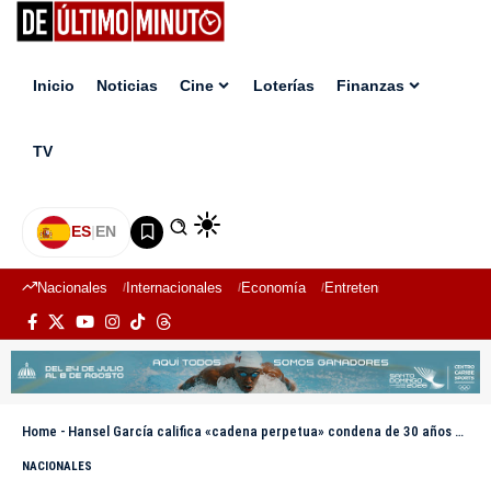
Inicio
Noticias
Cine
Loterías
Finanzas
TV
ES
|
EN
Nacionales
Internacionales
Economía
Entretenimiento
Deport
Home
-
Hansel García califica «cadena perpetua» condena de 30 años a anciano y abre debate sobre el sistema penitenciario
NACIONALES