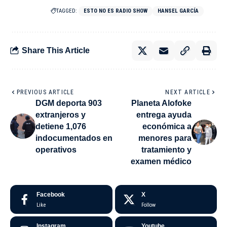
TAGGED:
ESTO NO ES RADIO SHOW
HANSEL GARCÍA
Share This Article
PREVIOUS ARTICLE
NEXT ARTICLE
DGM deporta 903
Planeta Alofoke
extranjeros y
entrega ayuda
detiene 1,076
económica a
indocumentados en
menores para
operativos
tratamiento y
examen médico
Facebook
X
Like
Follow
Instagram
Youtube