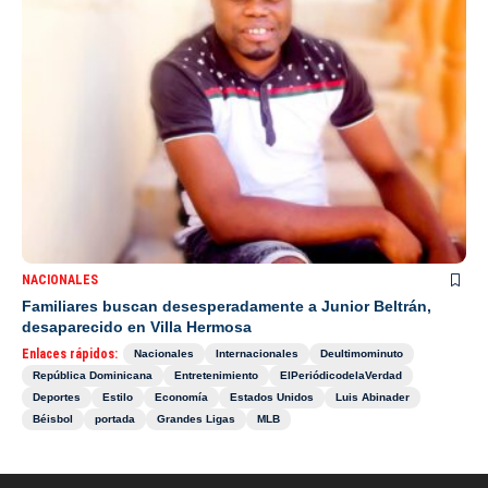
NACIONALES
Familiares buscan desesperadamente a Junior Beltrán,
desaparecido en Villa Hermosa
Enlaces rápidos:
Nacionales
Internacionales
Deultimominuto
República Dominicana
Entretenimiento
ElPeriódicodelaVerdad
Deportes
Estilo
Economía
Estados Unidos
Luis Abinader
Béisbol
portada
Grandes Ligas
MLB