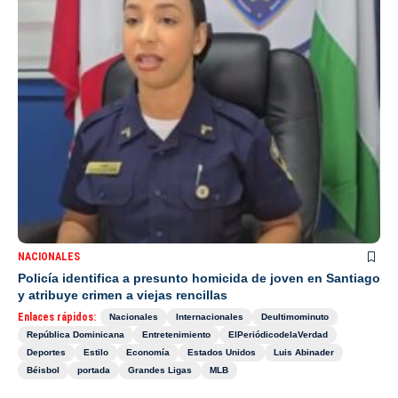
NACIONALES
Policía identifica a presunto homicida de joven en Santiago
y atribuye crimen a viejas rencillas
Enlaces rápidos:
Nacionales
Internacionales
Deultimominuto
República Dominicana
Entretenimiento
ElPeriódicodelaVerdad
Deportes
Estilo
Economía
Estados Unidos
Luis Abinader
Béisbol
portada
Grandes Ligas
MLB