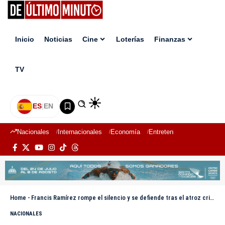
Inicio
Noticias
Cine
Loterías
Finanzas
TV
ES
|
EN
Nacionales
Internacionales
Economía
Entretenimiento
Deport
Home
-
Francis Ramírez rompe el silencio y se defiende tras el atroz crimen de Yulenny Frías en Sabana Iglesia
NACIONALES