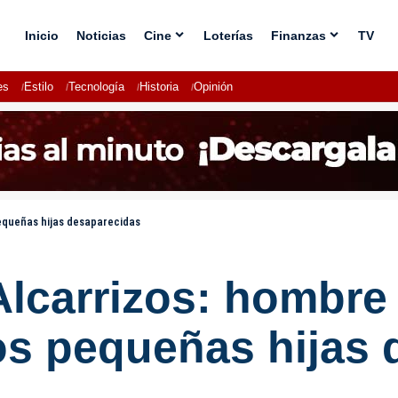
Inicio
Noticias
Cine
Loterías
Finanzas
TV
es
Estilo
Tecnología
Historia
Opinión
pequeñas hijas desaparecidas
Alcarrizos: hombre
os pequeñas hijas 