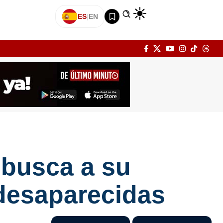
ES
|
EN
 busca a su
desaparecidas