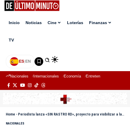
Inicio
Noticias
Cine
Loterías
Finanzas
TV
ES
|
EN
Nacionales
Internacionales
Economía
Entretenimiento
Deport
Home
-
Periodista lanza «SIN RASTRO RD», proyecto para visibilizar a las personas desaparecidas en RD
NACIONALES