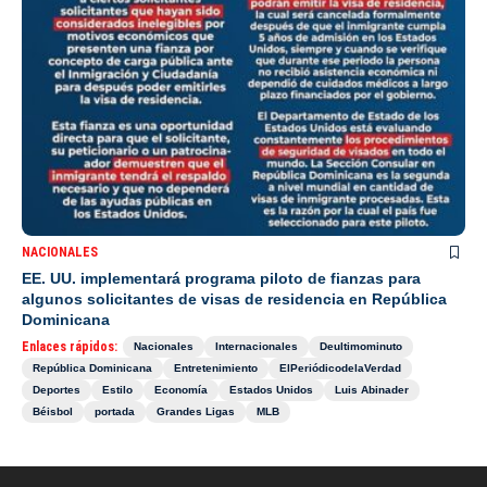
NACIONALES
EE. UU. implementará programa piloto de fianzas para
algunos solicitantes de visas de residencia en República
Dominicana
Enlaces rápidos:
Nacionales
Internacionales
Deultimominuto
República Dominicana
Entretenimiento
ElPeriódicodelaVerdad
Deportes
Estilo
Economía
Estados Unidos
Luis Abinader
Béisbol
portada
Grandes Ligas
MLB