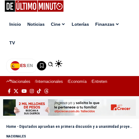
Inicio
Noticias
Cine
Loterías
Finanzas
TV
ES
|
EN
Nacionales
Internacionales
Economía
Entretenimiento
Deport
Home
-
Diputados aprueban en primera discusión y a unanimidad proyecto de reforma laboral
NACIONALES