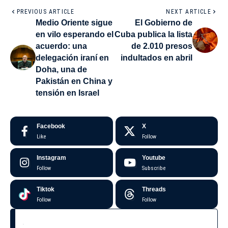
PREVIOUS ARTICLE
NEXT ARTICLE
Medio Oriente sigue
El Gobierno de
en vilo esperando el
Cuba publica la lista
acuerdo: una
de 2.010 presos
delegación iraní en
indultados en abril
Doha, una de
Pakistán en China y
tensión en Israel
Facebook
X
Like
Follow
Instagram
Youtube
Follow
Subscribe
Tiktok
Threads
Follow
Follow