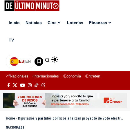
Inicio
Noticias
Cine
Loterías
Finanzas
TV
ES
|
EN
Nacionales
Internacionales
Economía
Entretenimiento
Deport
Home
-
Diputados y partidos políticos analizan proyecto de voto electrónico junto a la JCE
NACIONALES