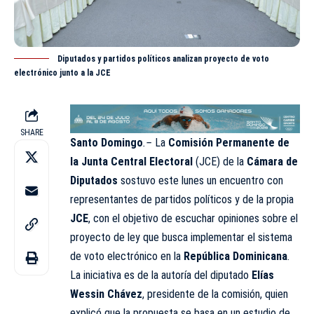
Diputados y partidos políticos analizan proyecto de voto
electrónico junto a la JCE
SHARE
Santo Domingo
.–
La
Comisión Permanente de
la Junta Central Electoral
(JCE) de la
Cámara de
Diputados
sostuvo este lunes un encuentro con
representantes de partidos políticos y de la propia
JCE
, con el objetivo de escuchar opiniones sobre el
proyecto de ley que busca implementar el sistema
de voto electrónico en la
República Dominicana
.
La iniciativa es de la autoría del diputado
Elías
Wessin Chávez
, presidente de la comisión, quien
explicó que la propuesta se basa en un estudio de