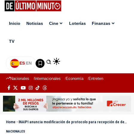
Inicio
Noticias
Cine
Loterías
Finanzas
TV
ES
|
EN
Nacionales
Internacionales
Economía
Entretenimiento
Deport
Home
-
INAIPI anuncia modificación de protocolo para recepción de denuncias
NACIONALES