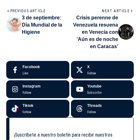
PREVIOUS ARTICLE
NEXT ARTICLE
3 de septiembre:
Crisis perenne de
Día Mundial de la
Venezuela resuena
Higiene
en Venecia con
‘Aún es de noche
en Caracas’
Facebook
X
Like
Follow
Instagram
Youtube
Follow
Subscribe
Tiktok
Threads
Follow
Follow
¡Suscríbete a nuestro boletín para recibir nuestros