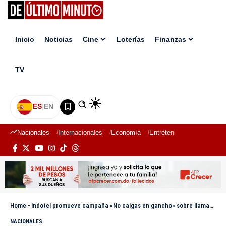
Inicio
Noticias
Cine
Loterías
Finanzas
TV
ES
|
EN
Nacionales
Internacionales
Economía
Entretenimiento
Deport
Home
-
Indotel promueve campaña «No caigas en gancho» sobre llamadas fraudulentas
NACIONALES