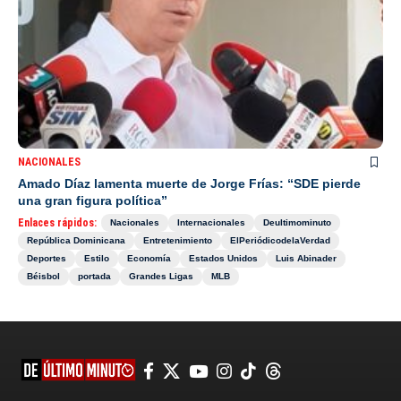
NACIONALES
Amado Díaz lamenta muerte de Jorge Frías: “SDE pierde
una gran figura política”
Enlaces rápidos:
Nacionales
Internacionales
Deultimominuto
República Dominicana
Entretenimiento
ElPeriódicodelaVerdad
Deportes
Estilo
Economía
Estados Unidos
Luis Abinader
Béisbol
portada
Grandes Ligas
MLB