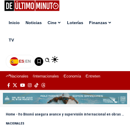
Inicio
Noticias
Cine
Loterías
Finanzas
TV
ES
|
EN
Nacionales
Internacionales
Economía
Entretenimiento
Deport
Home
-
Ito Bisonó asegura avance y supervisión internacional en obras para Juegos 2026
NACIONALES