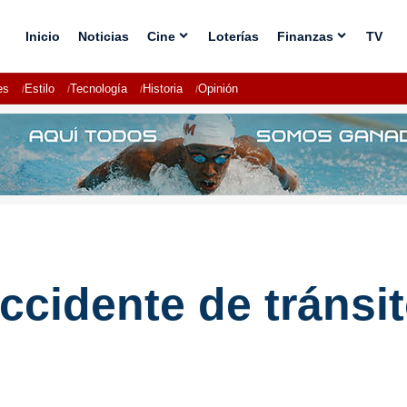
Inicio
Noticias
Cine
Loterías
Finanzas
TV
es
Estilo
Tecnología
Historia
Opinión
cidente de tránsito