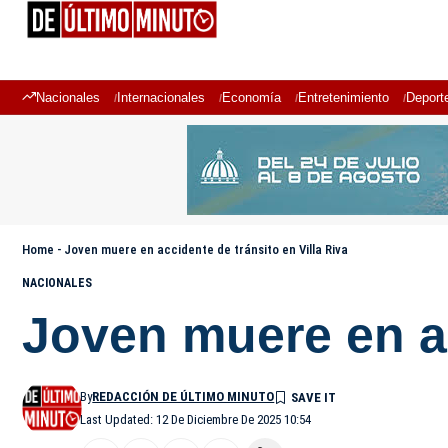
Nacionales
Internacionales
Economía
Entretenimiento
Deport
Home
-
Joven muere en accidente de tránsito en Villa Riva
NACIONALES
Joven muere en ac
By
REDACCIÓN DE ÚLTIMO MINUTO
Last Updated: 12 De Diciembre De 2025 10:54