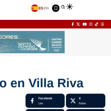
ES
|
EN
 en Villa Riva
Facebook
X
Like
Follow