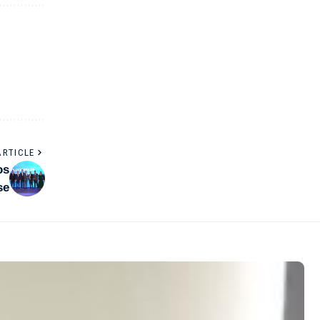
ARTICLE
os
se