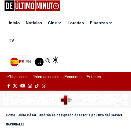
Inicio
Noticias
Cine
Loterías
Finanzas
TV
ES
|
EN
Nacionales
Internacionales
Economía
Entretenimiento
Deport
Home
-
Julio César Landrón es designado director ejecutivo del Servicio Nacional de Salud
NACIONALES