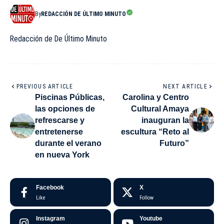
By
REDACCIÓN DE ÚLTIMO MINUTO
Redacción de De Último Minuto
PREVIOUS ARTICLE
NEXT ARTICLE
Piscinas Públicas,
Carolina y Centro
las opciones de
Cultural Amaya
refrescarse y
inauguran la
entretenerse
escultura “Reto al
durante el verano
Futuro”
en nueva York
Facebook
X
Like
Follow
Instagram
Youtube