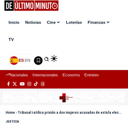
Inicio
Noticias
Cine
Loterías
Finanzas
TV
ES
|
EN
Nacionales
Internacionales
Economía
Entretenimiento
Deport
Home
-
Tribunal ratifica prisión a dos mujeres acusadas de estafa electrónica e inmobiliaria
JUSTICIA