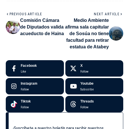
PREVIOUS ARTICLE
NEXT ARTICLE
Comisión Cámara
Medio Ambiente
de Diputados valida
afirma sala capitular
acueducto de Haina
de Sosúa no tiene
facultad para retirar
estatua de Atabey
Facebook
X
Like
Follow
Instagram
Youtube
Follow
Subscribe
Tiktok
Threads
Follow
Follow
¡Suscríbete a nuestro boletín para recibir nuestros