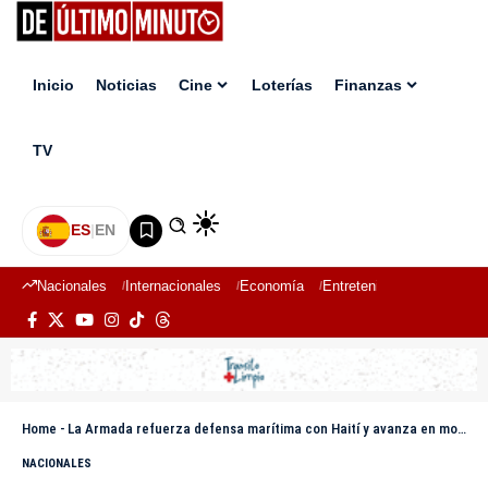
Inicio
Noticias
Cine
Loterías
Finanzas
TV
ES
|
EN
Nacionales
Internacionales
Economía
Entretenimiento
Deport
Home
-
La Armada refuerza defensa marítima con Haití y avanza en modernización de su flota
NACIONALES