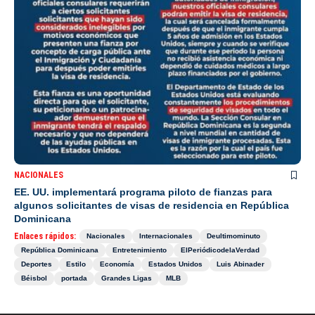
NACIONALES
EE. UU. implementará programa piloto de fianzas para
algunos solicitantes de visas de residencia en República
Dominicana
Enlaces rápidos:
Nacionales
Internacionales
Deultimominuto
República Dominicana
Entretenimiento
ElPeriódicodelaVerdad
Deportes
Estilo
Economía
Estados Unidos
Luis Abinader
Béisbol
portada
Grandes Ligas
MLB