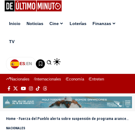
Inicio
Noticias
Cine
Loterías
Finanzas
TV
ES
|
EN
Nacionales
Internacionales
Economía
Entretenimiento
Deport
Home
-
Fuerza del Pueblo alerta sobre suspensión de programa arancelario con Haití: advierte impacto estructural en RD
NACIONALES