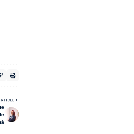
ARTICLE
ue
de
má