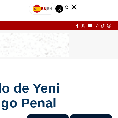
ES
|
EN
do de Yeni
igo Penal