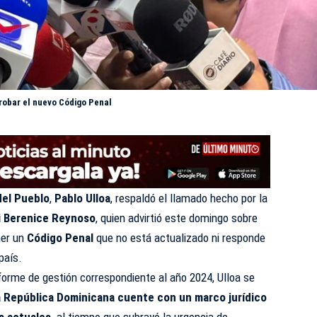
robar el nuevo Código Penal
del Pueblo
,
Pablo Ulloa
, respaldó el llamado hecho por la
 Berenice Reynoso
, quien advirtió este domingo sobre
ner un
Código Penal
que no está actualizado ni responde
 país.
forme de gestión correspondiente al año 2024, Ulloa se
 la República Dominicana cuente con un marco jurídico
s actuales,
al tiempo que subrayó la urgencia de