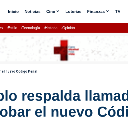
Inicio
Noticias
Cine
Loterías
Finanzas
TV
es
Estilo
Tecnología
Historia
Opinión
r el nuevo Código Penal
lo respalda llama
robar el nuevo Cód