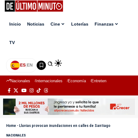
Inicio
Noticias
Cine
Loterías
Finanzas
TV
ES
|
EN
Nacionales
Internacionales
Economía
Entretenimiento
Deport
Home
-
Lluvias provocan inundaciones en calles de Santiago
NACIONALES