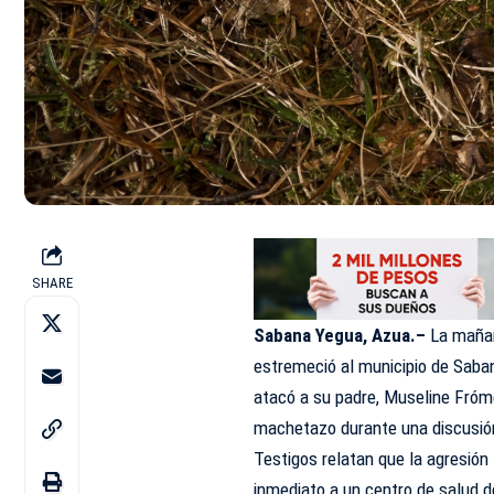
SHARE
Sabana Yegua, Azua.–
La mañana
estremeció al municipio de
Saba
atacó a su padre,
Museline Fróm
machetazo durante una discusión
Testigos relatan que la agresión 
inmediato a un centro de salud d