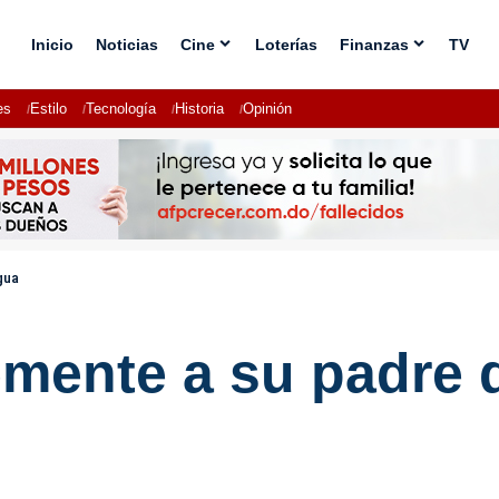
Inicio
Noticias
Cine
Loterías
Finanzas
TV
es
Estilo
Tecnología
Historia
Opinión
gua
emente a su padre