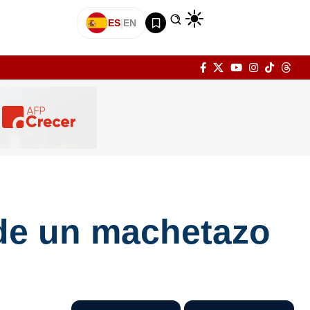
ES
|
EN
 de un machetazo