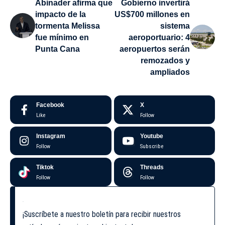
Abinader afirma que
Gobierno invertirá
impacto de la
US$700 millones en
tormenta Melissa
sistema
fue mínimo en
aeroportuario: 4
Punta Cana
aeropuertos serán
remozados y
ampliados
Facebook
X
Like
Follow
Instagram
Youtube
Follow
Subscribe
Tiktok
Threads
Follow
Follow
¡Suscríbete a nuestro boletín para recibir nuestros