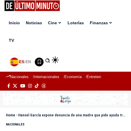
Inicio
Noticias
Cine
Loterías
Finanzas
TV
ES
|
EN
Nacionales
Internacionales
Economía
Entretenimiento
Deport
Home
-
Hansel García expone denuncia de una madre que pide ayuda tras ser atacada a machetazos por su hijo deportado de EE.UU.
NACIONALES