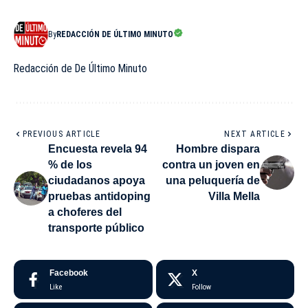
By
REDACCIÓN DE ÚLTIMO MINUTO
Redacción de De Último Minuto
PREVIOUS ARTICLE
NEXT ARTICLE
Encuesta revela 94
Hombre dispara
% de los
contra un joven en
ciudadanos apoya
una peluquería de
pruebas antidoping
Villa Mella
a choferes del
transporte público
Facebook
X
Like
Follow