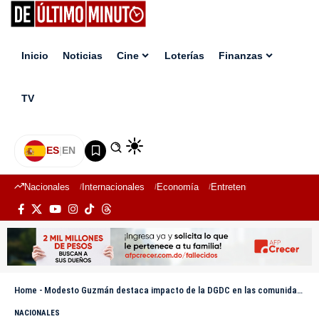
Inicio
Noticias
Cine
Loterías
Finanzas
TV
ES
|
EN
Nacionales
Internacionales
Economía
Entretenimiento
Deport
Home
-
Modesto Guzmán destaca impacto de la DGDC en las comunidades
NACIONALES