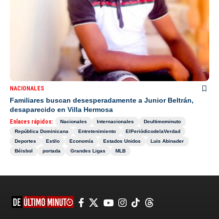
NACIONALES
Familiares buscan desesperadamente a Junior Beltrán,
desaparecido en Villa Hermosa
Enlaces rápidos:
Nacionales
Internacionales
Deultimominuto
República Dominicana
Entretenimiento
ElPeriódicodelaVerdad
Deportes
Estilo
Economía
Estados Unidos
Luis Abinader
Béisbol
portada
Grandes Ligas
MLB