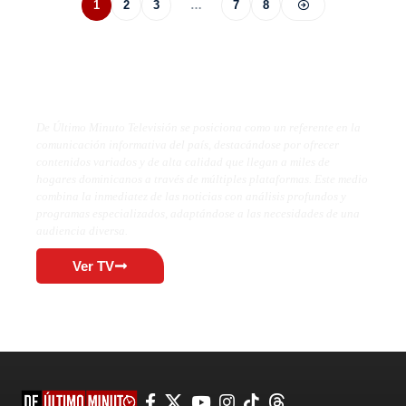
1
2
3
…
7
8
De Último Minuto TV
De Último Minuto Televisión se posiciona como un referente en la
comunicación informativa del país, destacándose por ofrecer
contenidos variados y de alta calidad que llegan a miles de
hogares dominicanos a través de múltiples plataformas. Este medio
combina la inmediatez de las noticias con análisis profundos y
programas especializados, adaptándose a las necesidades de una
audiencia diversa.
Ver TV