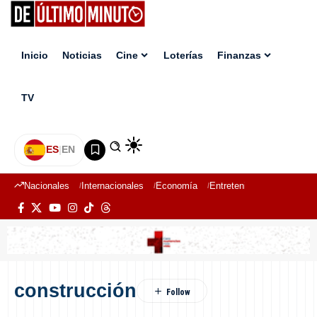
Inicio
Noticias
Cine
Loterías
Finanzas
TV
ES
|
EN
Nacionales
Internacionales
Economía
Entretenimiento
Deport
construcción