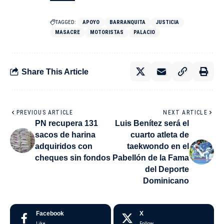
TAGGED:
APOYO
BARRANQUITA
JUSTICIA
MASACRE
MOTORISTAS
PALACIO
Share This Article
PREVIOUS ARTICLE
NEXT ARTICLE
PN recupera 131
Luis Benítez será el
sacos de harina
cuarto atleta de
adquiridos con
taekwondo en el
cheques sin fondos
Pabellón de la Fama
del Deporte
Dominicano
Facebook
X
Like
Follow