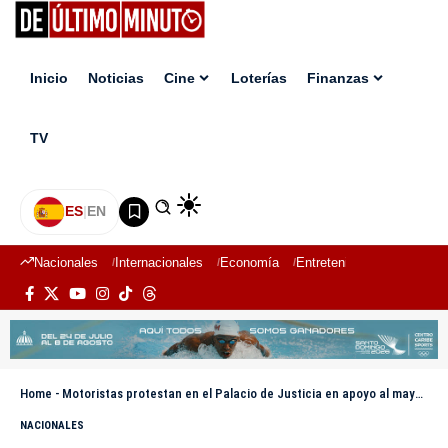
Inicio
Noticias
Cine
Loterías
Finanzas
TV
ES
|
EN
Nacionales
Internacionales
Economía
Entretenimiento
Deport
Home
-
Motoristas protestan en el Palacio de Justicia en apoyo al mayor Cuevas, uno de los policías acusados en la masacre de La Barranquita
NACIONALES