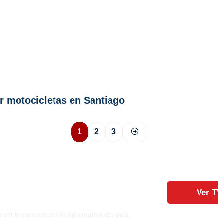
r motocicletas en Santiago
1
2
3
Ver T
e en la comunicación informativa del país,