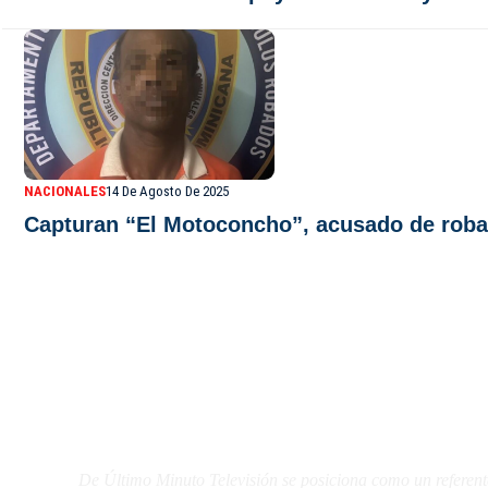
NACIONALES
14 De Agosto De 2025
Capturan “El Motoconcho”, acusado de roba
De Último Minuto TV
De Último Minuto Televisión se posiciona como un referent