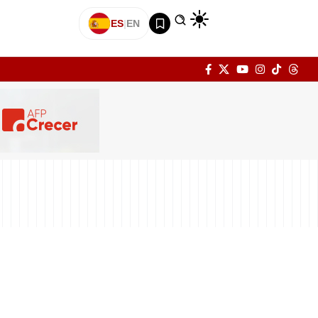
ES
|
EN