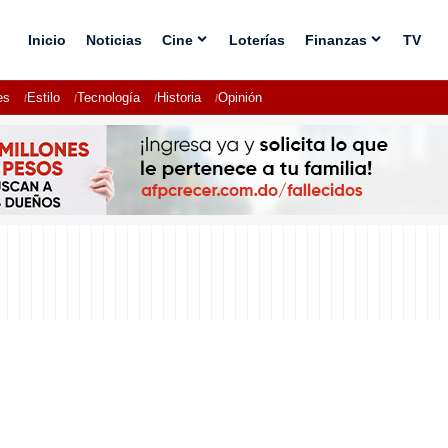
Inicio
Noticias
Cine
Loterías
Finanzas
TV
es
Estilo
Tecnología
Historia
Opinión