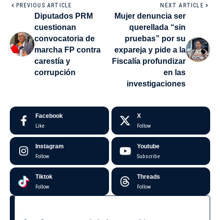
PREVIOUS ARTICLE
NEXT ARTICLE
Diputados PRM
Mujer denuncia ser
cuestionan
querellada “sin
convocatoria de
pruebas” por su
marcha FP contra
expareja y pide a la
carestía y
Fiscalía profundizar
corrupción
en las
investigaciones
Facebook
X
Like
Follow
Instagram
Youtube
Follow
Subscribe
Tiktok
Threads
Follow
Follow