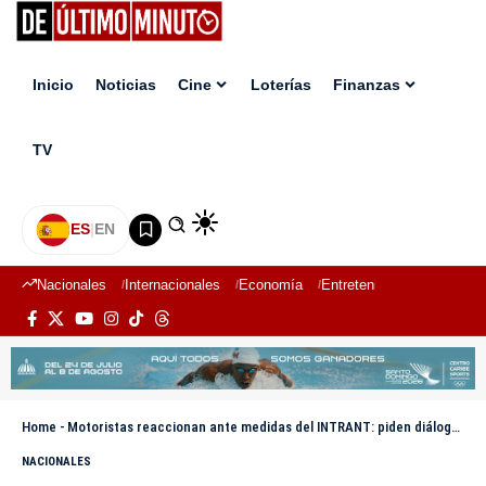
Inicio
Noticias
Cine
Loterías
Finanzas
TV
ES
|
EN
Nacionales
Internacionales
Economía
Entretenimiento
Deport
Home
-
Motoristas reaccionan ante medidas del INTRANT: piden diálogo, claridad y mejores condiciones
NACIONALES