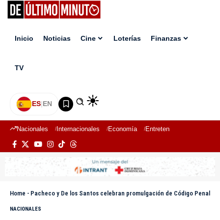
Inicio
Noticias
Cine
Loterías
Finanzas
TV
ES
|
EN
Nacionales
Internacionales
Economía
Entretenimiento
Deport
Home
-
Pacheco y De los Santos celebran promulgación de Código Penal
NACIONALES