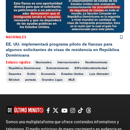
NACIONALES
EE. UU. implementará programa piloto de fianzas para
algunos solicitantes de visas de residencia en República
Dominicana
Enlaces rápidos:
Nacionales
Internacionales
Deultimominuto
República Dominicana
Entretenimiento
ElPeriódicodelaVerdad
Deportes
Estilo
Economía
Estados Unidos
Luis Abinader
Béisbol
portada
Grandes Ligas
MLB
Somos una multiplataforma que ofrece contenidos informativos y
televisivos. El medio noticioso de mayor crecimiento en audiencia en