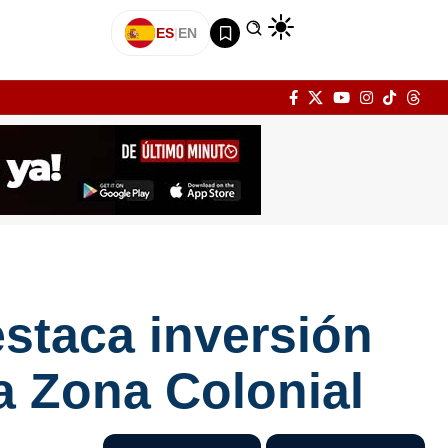
ES
|
EN
estaca inversión
a Zona Colonial