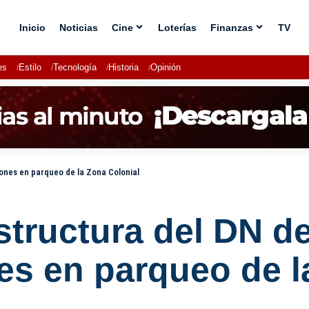
Inicio
Noticias
Cine
Loterías
Finanzas
TV
es
Estilo
Tecnología
Historia
Opinión
lones en parqueo de la Zona Colonial
estructura del DN d
es en parqueo de l