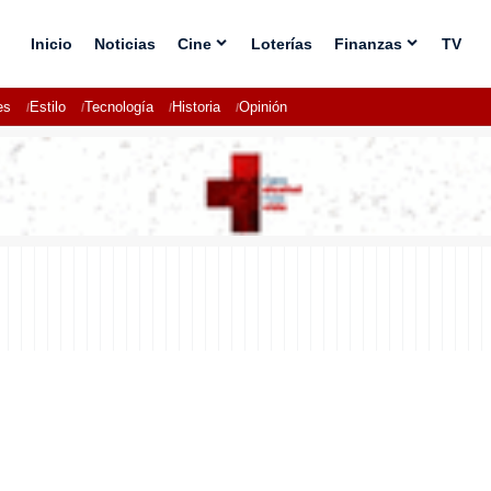
Inicio
Noticias
Cine
Loterías
Finanzas
TV
es
Estilo
Tecnología
Historia
Opinión