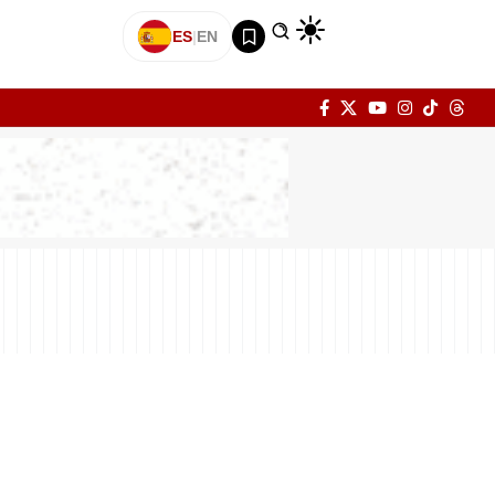
ES
|
EN