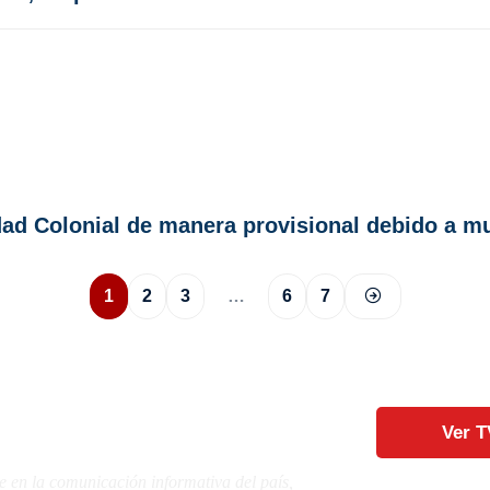
iudad Colonial de manera provisional debido a 
1
2
3
…
6
7
Ver T
e en la comunicación informativa del país,