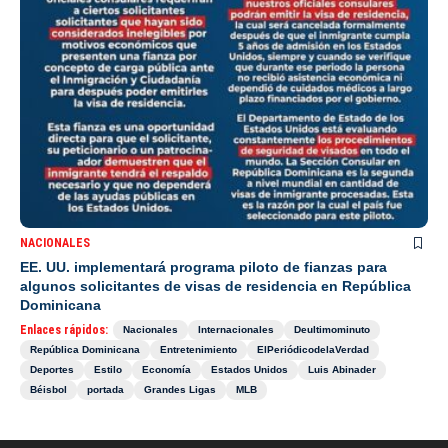
NACIONALES
EE. UU. implementará programa piloto de fianzas para
algunos solicitantes de visas de residencia en República
Dominicana
Enlaces rápidos:
Nacionales
Internacionales
Deultimominuto
República Dominicana
Entretenimiento
ElPeriódicodelaVerdad
Deportes
Estilo
Economía
Estados Unidos
Luis Abinader
Béisbol
portada
Grandes Ligas
MLB