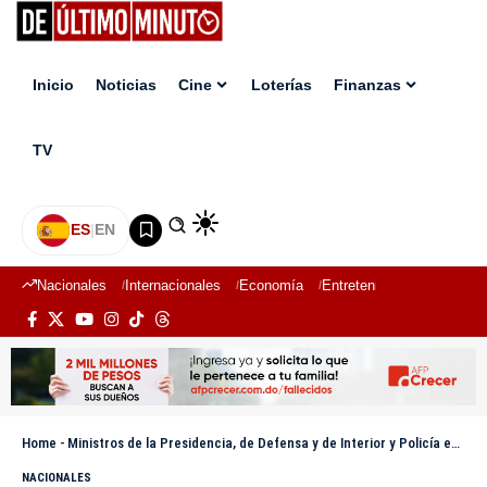
Inicio
Noticias
Cine
Loterías
Finanzas
TV
ES
|
EN
Nacionales
Internacionales
Economía
Entretenimiento
Deport
Home
-
Ministros de la Presidencia, de Defensa y de Interior y Policía encabezan reunión de seguimiento al Plan de Seguridad Ciudadana
NACIONALES