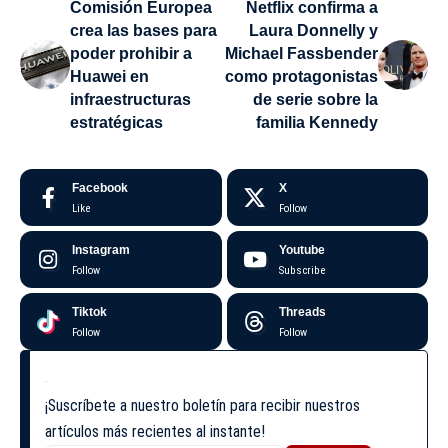
Comisión Europea
Netflix confirma a
crea las bases para
Laura Donnelly y
poder prohibir a
Michael Fassbender
Huawei en
como protagonistas
infraestructuras
de serie sobre la
estratégicas
familia Kennedy
Facebook
X
Like
Follow
Instagram
Youtube
Follow
Subscribe
Tiktok
Threads
Follow
Follow
¡Suscríbete a nuestro boletín para recibir nuestros
artículos más recientes al instante!