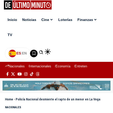
Inicio
Noticias
Cine
Loterías
Finanzas
TV
ES
|
EN
Nacionales
Internacionales
Economía
Entretenimiento
Deport
Home
-
Policía Nacional desmiente el rapto de un menor en La Vega
NACIONALES