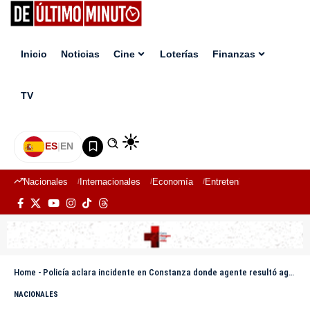
Inicio
Noticias
Cine
Loterías
Finanzas
TV
ES
|
EN
Nacionales
Internacionales
Economía
Entretenimiento
Deport
Home
-
Policía aclara incidente en Constanza donde agente resultó agredido durante operativo
NACIONALES