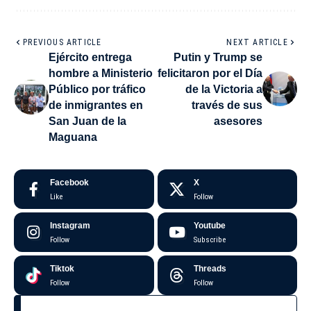
PREVIOUS ARTICLE
NEXT ARTICLE
Ejército entrega
Putin y Trump se
hombre a Ministerio
felicitaron por el Día
Público por tráfico
de la Victoria a
de inmigrantes en
través de sus
San Juan de la
asesores
Maguana
Facebook
X
Like
Follow
Instagram
Youtube
Follow
Subscribe
Tiktok
Threads
Follow
Follow