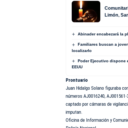
Comunitari
Limón, S
Abinader encabezará la pl
Familiares buscan a jove
localizarlo
Poder Ejecutivo dispone 
EEUU
Prontuario
Juan Hidalgo Solano figuraba con
números AJ0016240, AJ001561-3
captado por cámaras de vigilanci
imputan.
Oficina de Información y Comuni
Policía Nacional