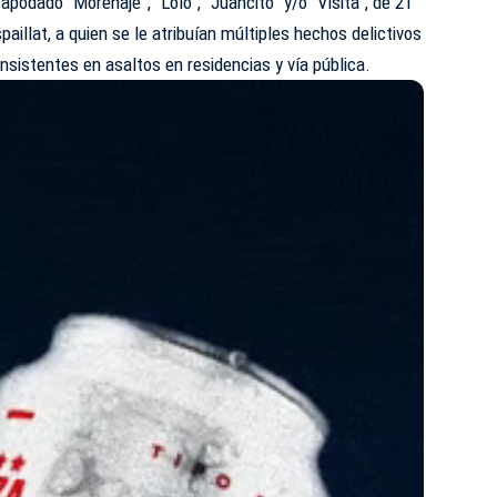
apodado “Morenaje”, “Lolo”, “Juancito” y/o “Visita”, de 21
paillat, a quien se le atribuían múltiples hechos delictivos
nsistentes en asaltos en residencias y vía pública.