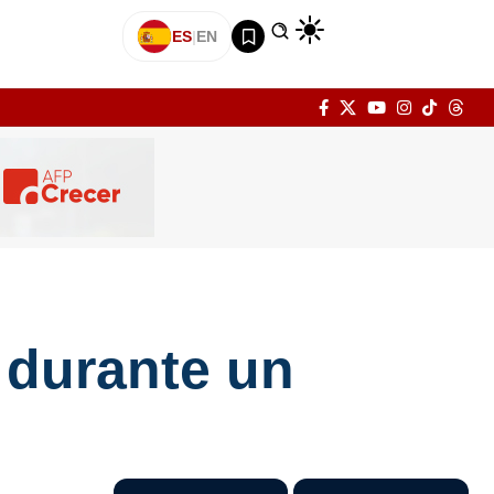
ES
|
EN
 durante un