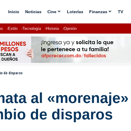
Inicio
Noticias
Cine
Loterías
Finanzas
TV
es
Estilo
Tecnología
Historia
Opinión
io de disparos
mata al «morenaje»
mbio de disparos