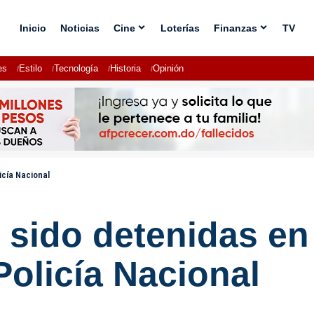
Inicio
Noticias
Cine
Loterías
Finanzas
TV
es
Estilo
Tecnología
Historia
Opinión
icía Nacional
 sido detenidas en
Policía Nacional