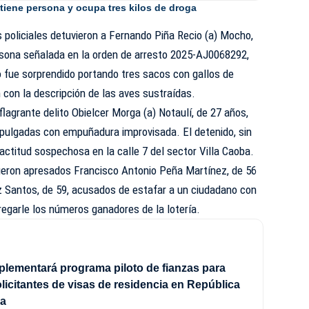
etiene persona y ocupa tres kilos de droga
 policiales detuvieron a Fernando Piña Recio (a) Mocho,
ersona señalada en la orden de arresto 2025-AJ0068292,
uo fue sorprendido portando tres sacos con gallos de
 con la descripción de las aves sustraídas.
lagrante delito Obielcer Morga (a) Notaulí, de 27 años,
pulgadas con empuñadura improvisada. El detenido, sin
ctitud sospechosa en la calle 7 del sector Villa Caoba.
fueron apresados Francisco Antonio Peña Martínez, de 56
z Santos, de 59, acusados de estafar a un ciudadano con
egarle los números ganadores de la lotería.
plementará programa piloto de fianzas para
licitantes de visas de residencia en República
na