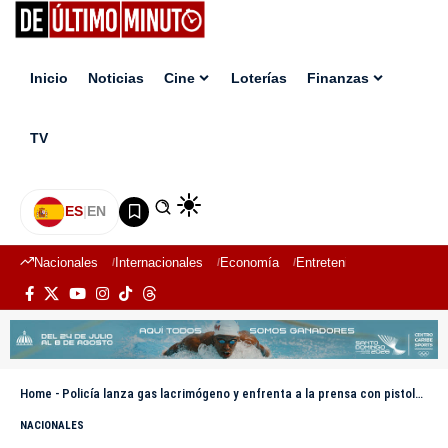
Inicio
Noticias
Cine
Loterías
Finanzas
TV
ES
|
EN
Nacionales
Internacionales
Economía
Entretenimiento
Deport
Home
-
Policía lanza gas lacrimógeno y enfrenta a la prensa con pistola durante cobertura en guardería de SDE
NACIONALES