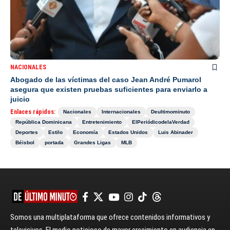
NACIONALES
Abogado de las víctimas del caso Jean André Pumarol
asegura que existen pruebas suficientes para enviarlo a
juicio
Enlaces rápidos:
Nacionales
Internacionales
Deultimominuto
República Dominicana
Entretenimiento
ElPeriódicodelaVerdad
Deportes
Estilo
Economía
Estados Unidos
Luis Abinader
Béisbol
portada
Grandes Ligas
MLB
Somos una multiplataforma que ofrece contenidos informativos y
televisivos. El medio noticioso de mayor crecimiento en audiencia en