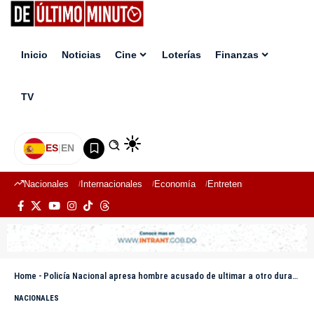
Inicio
Noticias
Cine
Loterías
Finanzas
TV
ES
|
EN
Nacionales
Internacionales
Economía
Entretenimiento
Deport
Home
-
Policía Nacional apresa hombre acusado de ultimar a otro durante discusión en Los Guaricanos, SDN
NACIONALES