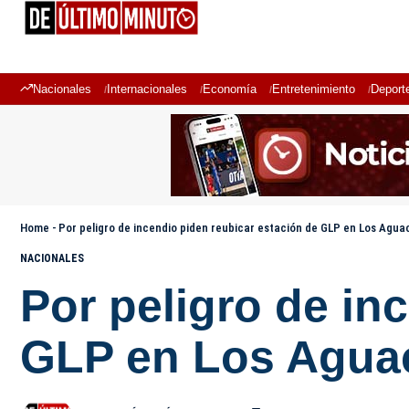
Nacionales
Internacionales
Economía
Entretenimiento
Deport
Home
-
Por peligro de incendio piden reubicar estación de GLP en Los Agua
NACIONALES
Por peligro de in
GLP en Los Agua