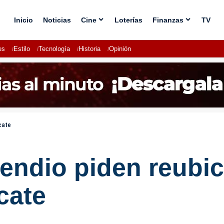
Inicio
Noticias
Cine
Loterías
Finanzas
TV
es
Estilo
Tecnología
Historia
Opinión
cate
cendio piden reubic
cate