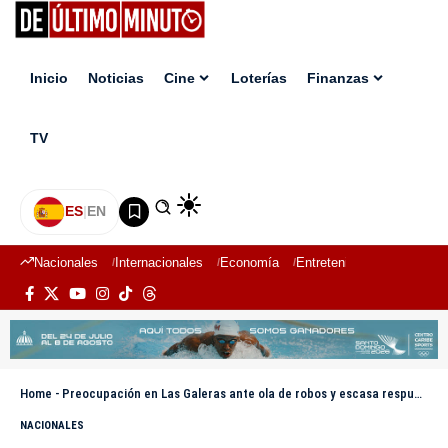
Inicio
Noticias
Cine
Loterías
Finanzas
TV
ES
|
EN
Nacionales
Internacionales
Economía
Entretenimiento
Deport
Home
-
Preocupación en Las Galeras ante ola de robos y escasa respuesta policial
NACIONALES