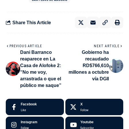
Share This Article
PREVIOUS ARTICLE
NEXT ARTICLE
Dani Barranco
Gobierno ha
reaparece en La
recaudado
Casa de Alofoke 2:
RD$766,610
“No me voy,
millones a octubre
arrastrada o que el
vía DGII
público me saque”
Facebook
X
Like
Follow
Instagram
Youtube
Follow
Subscribe