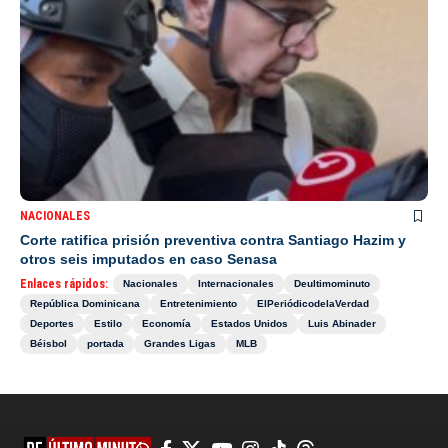
NACIONALES
Corte ratifica prisión preventiva contra Santiago Hazim y
otros seis imputados en caso Senasa
Enlaces rápidos:
Nacionales
Internacionales
Deultimominuto
República Dominicana
Entretenimiento
ElPeriódicodelaVerdad
Deportes
Estilo
Economía
Estados Unidos
Luis Abinader
Béisbol
portada
Grandes Ligas
MLB