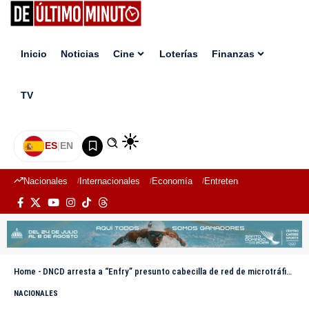
Inicio
Noticias
Cine
Loterías
Finanzas
TV
ES
|
EN
Nacionales
Internacionales
Economía
Entretenimiento
Deport
Home
-
DNCD arresta a “Enfry” presunto cabecilla de red de microtráfico en SPM
NACIONALES