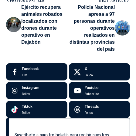
PREVIOUS ARTICLE
NEXT ARTICLE
Ejército recupera
Policía Nacional
animales robados
apresa a 97
localizados con
personas durante
drones durante
operativos
operativo en
realizados en
Dajabón
distintas provincias
del país
Facebook
X
Like
Follow
Instagram
Youtube
Follow
Subscribe
Tiktok
Threads
Follow
Follow
¡Suscríbete a nuestro boletín para recibir nuestros