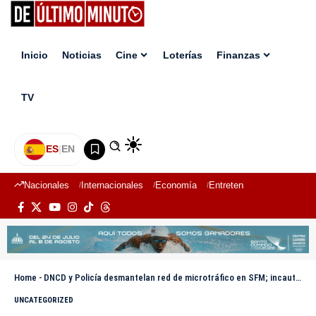
Inicio
Noticias
Cine
Loterías
Finanzas
TV
ES
|
EN
Nacionales
Internacionales
Economía
Entretenimiento
Deport
Home
-
DNCD y Policía desmantelan red de microtráfico en SFM; incautan más de 8 kilos de droga
UNCATEGORIZED