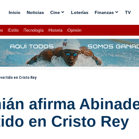
Inicio
Noticias
Cine
Loterías
Finanzas
TV
es
Estilo
Tecnología
Historia
Opinión
vertido en Cristo Rey
ián afirma Abinade
ido en Cristo Rey