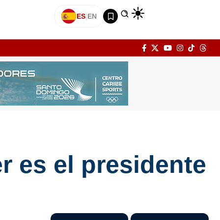
ES
|
EN
r es el presidente