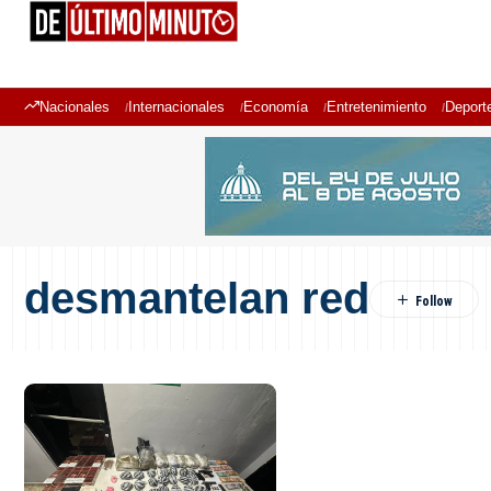
Nacionales
Internacionales
Economía
Entretenimiento
Deport
desmantelan red