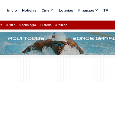
Inicio
Noticias
Cine
Loterías
Finanzas
TV
es
Estilo
Tecnología
Historia
Opinión