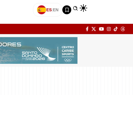
ES
|
EN