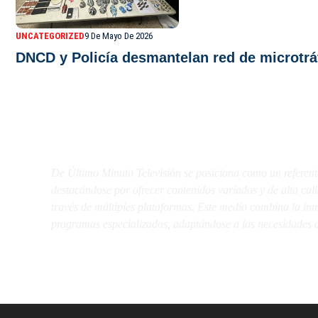
UNCATEGORIZED
9 De Mayo De 2026
DNCD y Policía desmantelan red de microtrá
De Último Minuto TV
De Último Minuto Televisión se posiciona como un referent
destacándose por ofrecer contenidos variados y de alta ca
través de múltiples plataformas. Este medio combina la inme
programas especializados, adaptándose a las necesidades d