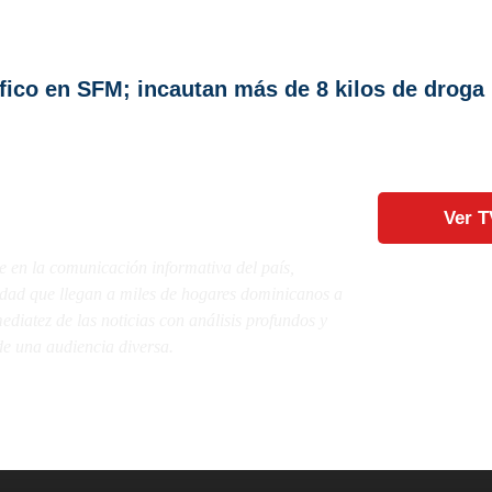
fico en SFM; incautan más de 8 kilos de droga
Ver T
e en la comunicación informativa del país,
lidad que llegan a miles de hogares dominicanos a
diatez de las noticias con análisis profundos y
e una audiencia diversa.