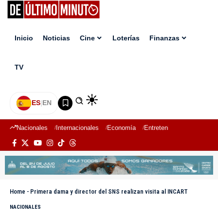
Inicio
Noticias
Cine
Loterías
Finanzas
TV
ES
|
EN
Nacionales
Internacionales
Economía
Entretenimiento
Deport
Home
-
Primera dama y director del SNS realizan visita al INCART
NACIONALES