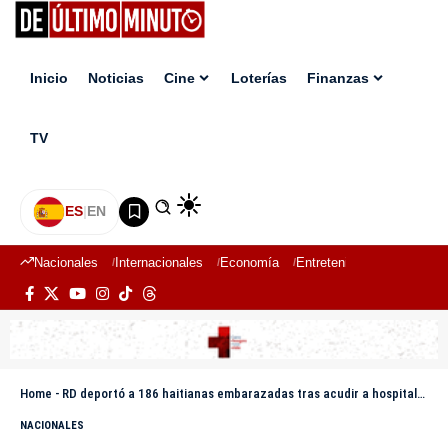
Inicio
Noticias
Cine
Loterías
Finanzas
TV
ES
|
EN
Nacionales
Internacionales
Economía
Entretenimiento
Deport
Home
-
RD deportó a 186 haitianas embarazadas tras acudir a hospitales
NACIONALES