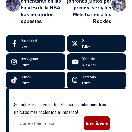
enfrentarán en las
jonrones juntos por
Finales de la NBA
primera vez y los
tras recorridos
Mets barren a los
opuestos
Rockies
Facebook
X
Like
Follow
Instagram
Youtube
Follow
Subscribe
Tiktok
Threads
Follow
Follow
¡Suscríbete a nuestro boletín para recibir nuestros
artículos más recientes al instante!
Inscríbeme