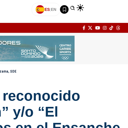
ES
|
EN
 Ozama, SDE
e reconocido
” y/o “El
os en el Ensanche