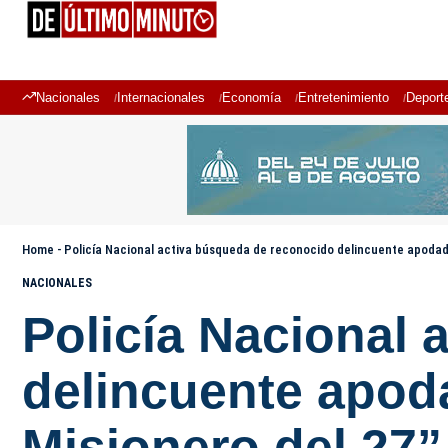
Nacionales
Internacionales
Economía
Entretenimiento
Deport
Home
-
Policía Nacional activa búsqueda de reconocido delincuente apodado
NACIONALES
Policía Nacional
delincuente apod
Misionero del 27”