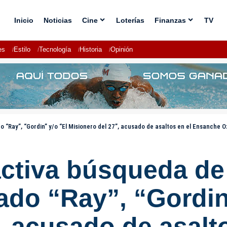
Inicio
Noticias
Cine
Loterías
Finanzas
TV
es
Estilo
Tecnología
Historia
Opinión
 “Ray”, “Gordin” y/o “El Misionero del 27”, acusado de asaltos en el Ensanche
 activa búsqueda d
ado “Ray”, “Gordin
, acusado de asalt