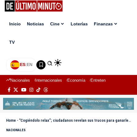
Inicio
Noticias
Cine
Loterías
Finanzas
TV
ES
|
EN
Nacionales
Internacionales
Economía
Entretenimiento
Deport
Home
-
“Cogiéndolo relax”; ciudadanos revelan sus trucos para ganarle la batalla al calor
NACIONALES