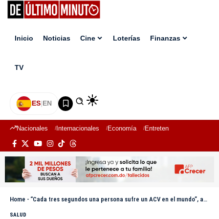
Inicio
Noticias
Cine
Loterías
Finanzas
TV
ES
|
EN
Nacionales
Internacionales
Economía
Entretenimiento
Deport
Home
-
“Cada tres segundos una persona sufre un ACV en el mundo”, afirma especialista
SALUD