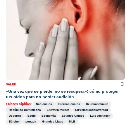
SALUD
«Una vez que se pierde, no se recupera»: cómo proteger
tus oídos para no perder audición
Enlaces rápidos:
Nacionales
Internacionales
Deultimominuto
República Dominicana
Entretenimiento
ElPeriódicodelaVerdad
Deportes
Estilo
Economía
Estados Unidos
Luis Abinader
Béisbol
portada
Grandes Ligas
MLB