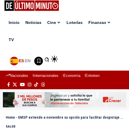
Inicio
Noticias
Cine
Loterías
Finanzas
TV
ES
|
EN
Nacionales
Internacionales
Economía
Entretenimiento
Deport
Home
-
GMSP extiende a noviembre su opción para facilitar despistaje de Cáncer de Mama
SALUD