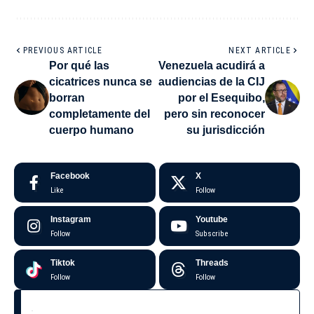
PREVIOUS ARTICLE
NEXT ARTICLE
Por qué las
Venezuela acudirá a
cicatrices nunca se
audiencias de la CIJ
borran
por el Esequibo,
completamente del
pero sin reconocer
cuerpo humano
su jurisdicción
Facebook
X
Like
Follow
Instagram
Youtube
Follow
Subscribe
Tiktok
Threads
Follow
Follow