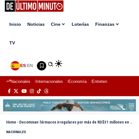
Inicio
Noticias
Cine
Loterías
Finanzas
TV
ES
|
EN
Nacionales
Internacionales
Economía
Entretenimiento
Deport
Home
-
Decomisan fármacos irregulares por más de RD$31 millones en operativos en Espaillat
NACIONALES